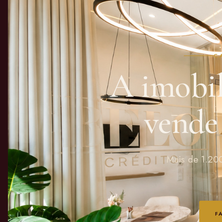
C
A imobil
vend
Mais de 1.200
F