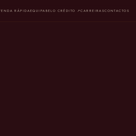
VENDA RÁPIDA
EQUIPA
BELO CRÉDITO ↗
CARREIRAS
CONTACTOS