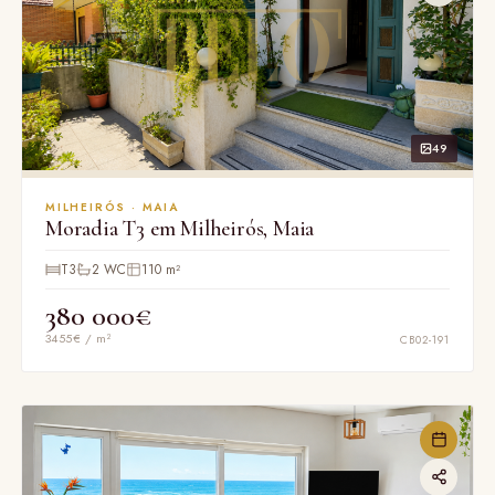
49
MILHEIRÓS · MAIA
Moradia T3 em Milheirós, Maia
T3
2 WC
110 m²
380 000€
3455€ / m²
CB02-191