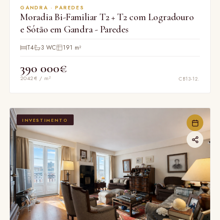
GANDRA · PAREDES
Moradia Bi-Familiar T2 + T2 com Logradouro
e Sótão em Gandra - Paredes
T4
3 WC
191 m²
390 000€
2042€ / m²
CB13-12.
INVESTIMENTO