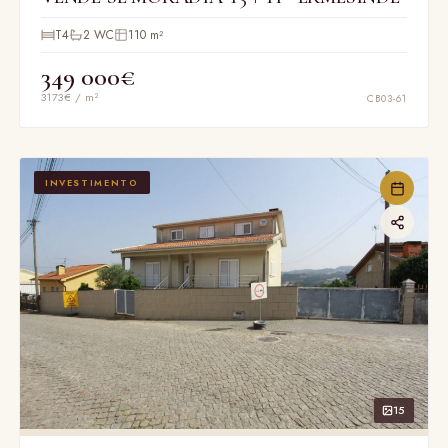
T4
2 WC
110 m²
349 000€
3173€ / m²
CB03-61
INVESTIMENTO
15