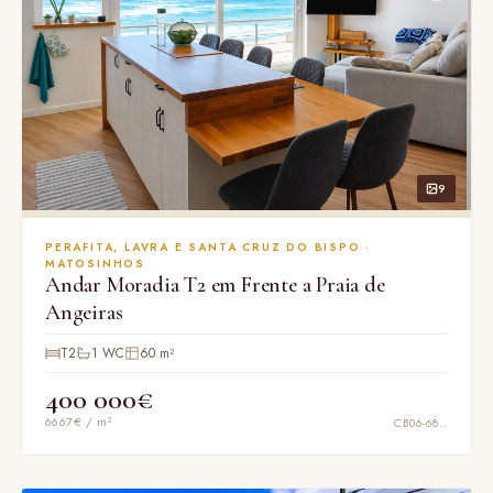
9
PERAFITA, LAVRA E SANTA CRUZ DO BISPO ·
MATOSINHOS
Andar Moradia T2 em Frente a Praia de
Angeiras
T2
1 WC
60 m²
400 000€
6667€ / m²
CB06-68..