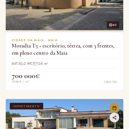
40
CIDADE DA MAIA · MAIA
Moradia T3 + escritório, térrea, com 3 frentes,
em pleno centro da Maia
T3
2 WC
126 m²
700 000€
5556€ / m²
CB02-180
INVESTIMENTO