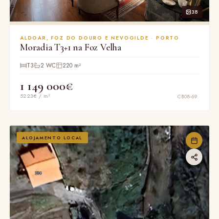
38
ALDOAR, FOZ DO DOURO E NEVOGILDE · PORTO
Moradia T3+1 na Foz Velha
T3
2 WC
220 m²
1 149 000€
5223€ / m²
CB08-69.
ALOJAMENTO LOCAL