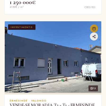
1 250 000€
4153€ / m²
CB02-183.
INVESTIMENTO
13
ERMESINDE · VALONGO
VENDE-SE MORADIA T3 + T1 - ERMESINDE