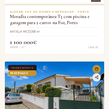
ALDOAR, FOZ DO DOURO E NEVOGILDE · PORTO
Moradia contemporânea T3 com piscina e
garagem para 2 carros na Foz, Porto
T3
4 WC
200 m²
1 100 000€
5500€ / m²
CB06-78.
INVESTIMENTO
RESERVADO