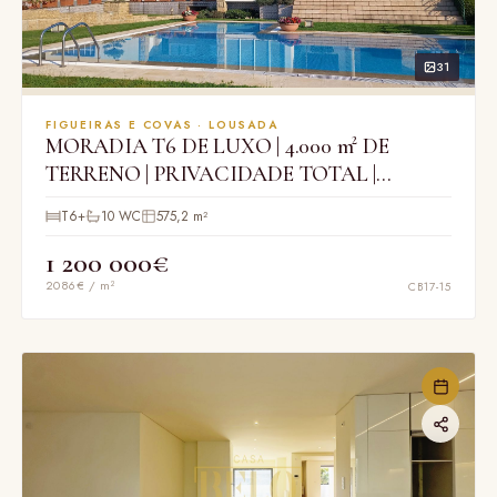
31
FIGUEIRAS E COVAS · LOUSADA
MORADIA T6 DE LUXO | 4.000 m² DE
TERRENO | PRIVACIDADE TOTAL |
PISCINA
T6+
10 WC
575,2 m²
1 200 000€
2086€ / m²
CB17-15