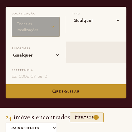
LOCALIZAÇÃO
TIPO
Todas as
localizações
TIPOLOGIA
REFERÊNCIA
PESQUISAR
24
imóveis encontrados
FILTROS
1