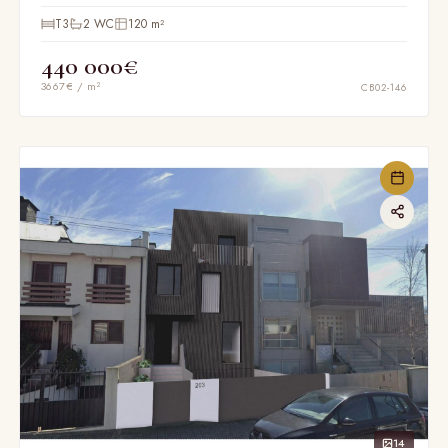
T3
2 WC
120 m²
440 000€
3667€ / m²
CB02-146
14