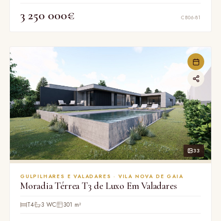
3 250 000€
CB06-81
33
GULPILHARES E VALADARES · VILA NOVA DE GAIA
Moradia Térrea T3 de Luxo Em Valadares
T4
3 WC
301 m²