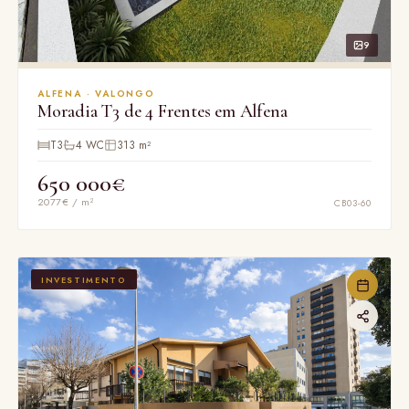
9
ALFENA · VALONGO
Moradia T3 de 4 Frentes em Alfena
T3
4 WC
313 m²
650 000€
2077€ / m²
CB03-60
INVESTIMENTO