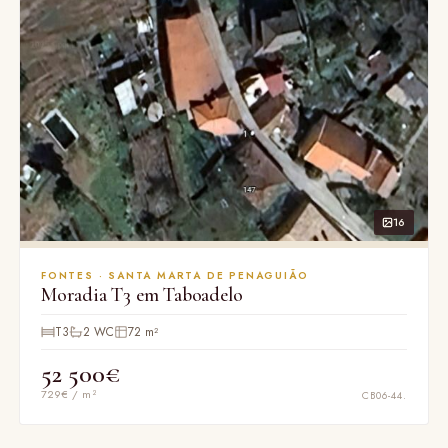
16
FONTES · SANTA MARTA DE PENAGUIÃO
Moradia T3 em Taboadelo
T3
2 WC
72 m²
52 500€
729€ / m²
CB06-44.