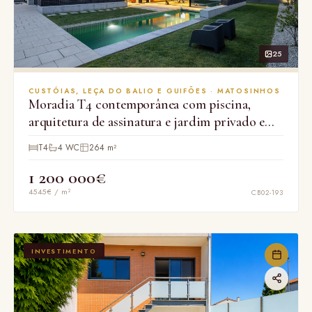
25
CUSTÓIAS, LEÇA DO BALIO E GUIFÕES · MATOSINHOS
Moradia T4 contemporânea com piscina,
arquitetura de assinatura e jardim privado em
Leça do Balio
T4
4 WC
264 m²
1 200 000€
4545€ / m²
CB02-193
INVESTIMENTO