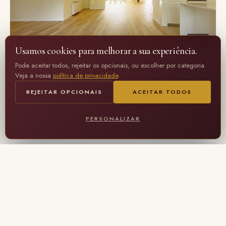
30
Usamos cookies para melhorar a sua experiência.
Pode aceitar todos, rejeitar os opcionais, ou escolher por categoria.
CIDADE DA MAIA · MAIA
Veja a nossa
política de privacidade
.
Moradia T4 na Cidade da Maia
REJEITAR OPCIONAIS
ACEITAR TODOS
T4
3 WC
292 m²
650 000€
PERSONALIZAR
2226€ / m²
CB06-19 FRAÇÃO G
MOSTRAR MAIS (6)