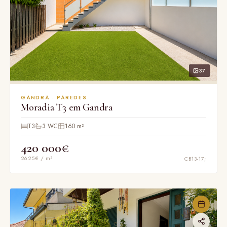
37
GANDRA · PAREDES
Moradia T3 em Gandra
T3
3 WC
160 m²
420 000€
2625€ / m²
CB13-17;