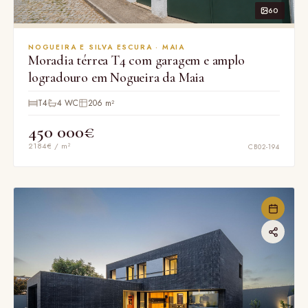
60
NOGUEIRA E SILVA ESCURA · MAIA
Moradia térrea T4 com garagem e amplo
logradouro em Nogueira da Maia
T4
4 WC
206 m²
450 000€
2184€ / m²
CB02-194