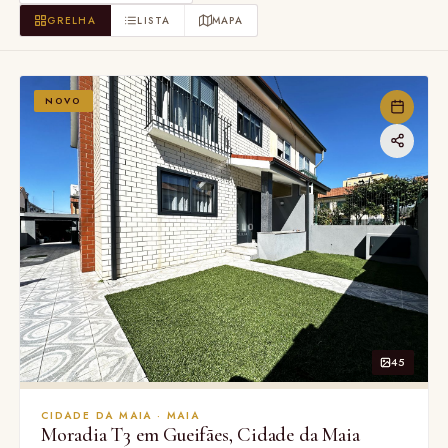
GRELHA
LISTA
MAPA
NOVO
45
CIDADE DA MAIA · MAIA
Moradia T3 em Gueifães, Cidade da Maia