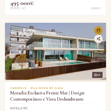
495 000€
2929€ / m²
CB05-91
44
CANIDELO · VILA NOVA DE GAIA
Moradia Exclusiva Frente Mar | Design
Contemporâneo e Vista Deslumbrante
T4
5 WC